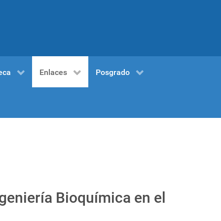
eca
Enlaces
Posgrado
eniería Bioquímica en el