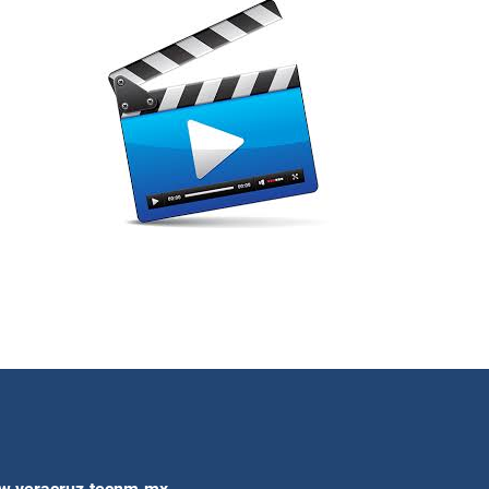
.veracruz.tecnm.mx