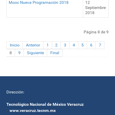
Mooc Nueva Programación 2018
12
Septiembre
2018
Página 8 de 9
Inicio
Anterior
1
2
3
4
5
6
7
8
9
Siguiente
Final
Dirección:
Tecnológico Nacional de México Veracruz
|
www.veracruz.tecnm.mx