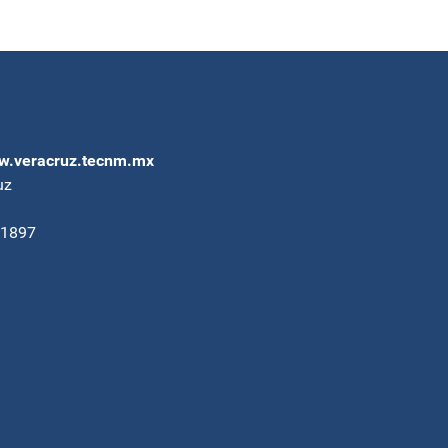
.veracruz.tecnm.mx
uz
91897