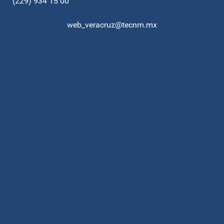
(229) 934 15 00
web_veracruz@tecnm.mx